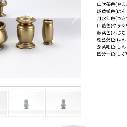
山吹茶色(やま
斑黄櫨色(はん
月水仙色(つき
山藍色(やまあ
藤紫色(ふじむ
斑菖蒲色(はん
深紫紺色(しん
四分一色(しぶ