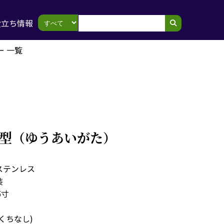
役立ち情報
ー 一覧
優愛型（ゆうあいがた）
ステンレス
装
5寸
くちなし)