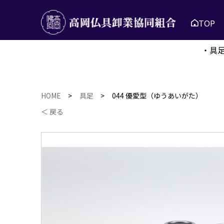
TOP
・具
HOME
>
具足
>
044 優愛型（ゆうあいがた）
＜ 戻る