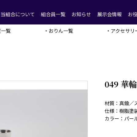
当組合について
組合員一覧
お知らせ
展示会情報
お
足一覧
・おりん一覧
・アクセサリ
049 
材質：真鍮／
仕様：樹脂塗
カラー：パー