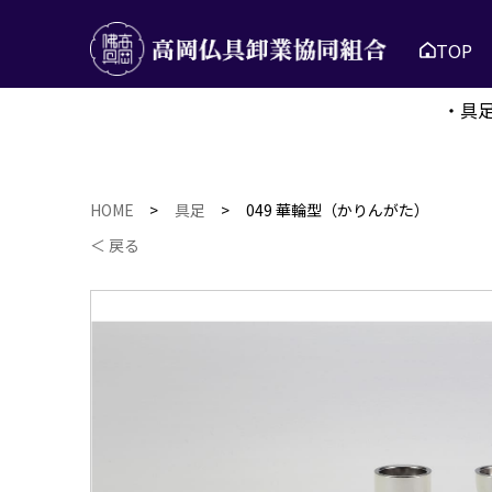
TOP
・具
HOME
>
具足
>
049 華輪型（かりんがた）
＜ 戻る