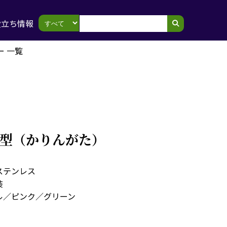
役立ち情報
ー 一覧
華輪型（かりんがた）
ステンレス
装
ル／ピンク／グリーン